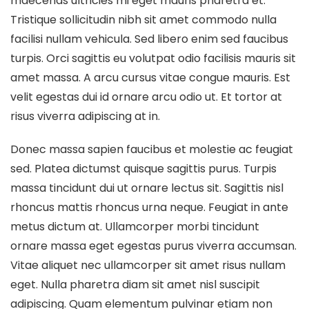
maecenas ultricies mi eget mauris pharetra et.
Tristique sollicitudin nibh sit amet commodo nulla
facilisi nullam vehicula. Sed libero enim sed faucibus
turpis. Orci sagittis eu volutpat odio facilisis mauris sit
amet massa. A arcu cursus vitae congue mauris. Est
velit egestas dui id ornare arcu odio ut. Et tortor at
risus viverra adipiscing at in.
Donec massa sapien faucibus et molestie ac feugiat
sed. Platea dictumst quisque sagittis purus. Turpis
massa tincidunt dui ut ornare lectus sit. Sagittis nisl
rhoncus mattis rhoncus urna neque. Feugiat in ante
metus dictum at. Ullamcorper morbi tincidunt
ornare massa eget egestas purus viverra accumsan.
Vitae aliquet nec ullamcorper sit amet risus nullam
eget. Nulla pharetra diam sit amet nisl suscipit
adipiscing. Quam elementum pulvinar etiam non